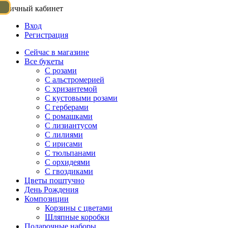
Личный кабинет
Вход
Регистрация
Сейчас в магазине
Все букеты
C розами
С альстромерией
С хризантемой
С кустовыми розами
С герберами
С ромашками
С лизиантусом
С лилиями
С ирисами
С тюльпанами
С орхидеями
С гвоздиками
Цветы поштучно
День Рождения
Композиции
Корзины с цветами
Шляпные коробки
Подарочные наборы