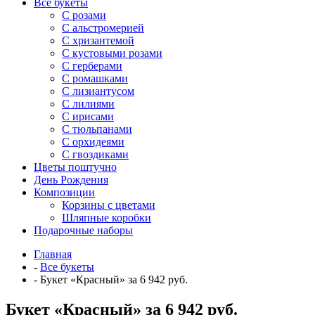
Все букеты
C розами
С альстромерией
С хризантемой
С кустовыми розами
С герберами
С ромашками
С лизиантусом
С лилиями
С ирисами
С тюльпанами
С орхидеями
С гвоздиками
Цветы поштучно
День Рождения
Композиции
Корзины с цветами
Шляпные коробки
Подарочные наборы
Главная
-
Все букеты
-
Букет «Красный» за 6 942 руб.
Букет «Красный» за 6 942 руб.