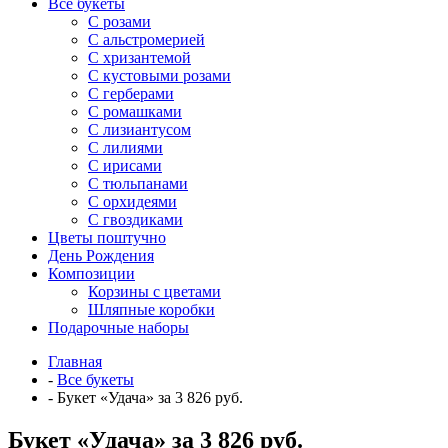
Все букеты
C розами
С альстромерией
С хризантемой
С кустовыми розами
С герберами
С ромашками
С лизиантусом
С лилиями
С ирисами
С тюльпанами
С орхидеями
С гвоздиками
Цветы поштучно
День Рождения
Композиции
Корзины с цветами
Шляпные коробки
Подарочные наборы
Главная
-
Все букеты
-
Букет «Удача» за 3 826 руб.
Букет «Удача» за 3 826 руб.