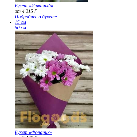
Букет «Изящный»
от 4 215
Р
Подробнее о букете
15 см
60 см
Букет «Фонарик»