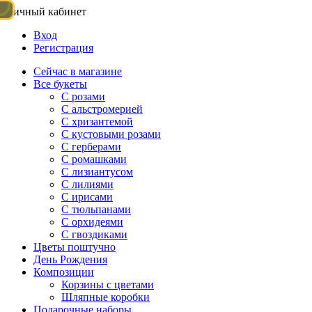
Личный кабинет
Вход
Регистрация
Сейчас в магазине
Все букеты
C розами
С альстромерией
С хризантемой
С кустовыми розами
С герберами
С ромашками
С лизиантусом
С лилиями
С ирисами
С тюльпанами
С орхидеями
С гвоздиками
Цветы поштучно
День Рождения
Композиции
Корзины с цветами
Шляпные коробки
Подарочные наборы