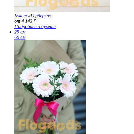
Букет «Герберка»
от 4 143
Р
Подробнее о букете
25 см
60 см