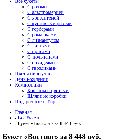
Все букеты
C розами
С альстромерией
С хризантемой
С кустовыми розами
С герберами
С ромашками
С лизиантусом
С лилиями
С ирисами
С тюльпанами
С орхидеями
С гвоздиками
Цветы поштучно
День Рождения
Композиции
Корзины с цветами
Шляпные коробки
Подарочные наборы
Главная
-
Все букеты
-
Букет «Восторг» за 8 448 руб.
Букет «Восторг» за 8 448 руб.