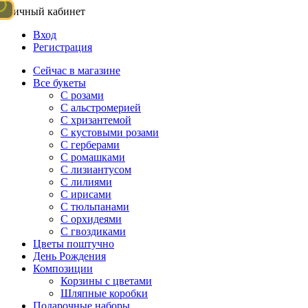
Личный кабинет
Вход
Регистрация
Сейчас в магазине
Все букеты
C розами
С альстромерией
С хризантемой
С кустовыми розами
С герберами
С ромашками
С лизиантусом
С лилиями
С ирисами
С тюльпанами
С орхидеями
С гвоздиками
Цветы поштучно
День Рождения
Композиции
Корзины с цветами
Шляпные коробки
Подарочные наборы